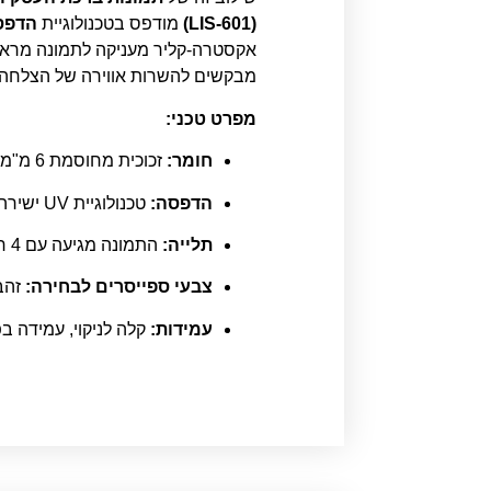
(LIS-601)
מודפס בטכנולוגיית
הדפסה
אקסטרה-קליר מעניקה לתמונה מראה מ
מבקשים להשרות אווירה של הצלחה 
מפרט טכני:
חומר:
זכוכית מחוסמת 6 מ"מ אקסטרה קליר (חזקה, בטיחותית וצלולה).
הדפסה:
טכנולוגיית UV ישירה על הזכוכית ברזולוציה גבוהה (עד 2400 DPI) למראה יוקרתי.
תלייה:
התמונה מגיעה עם 4 חורים וספייסרים (מנטים) מהודרים לתלייה קלה במראה "צף" מהקיר.
צבעי ספייסרים לבחירה:
זהב 
עמידות:
קלה לניקוי, עמידה בפ