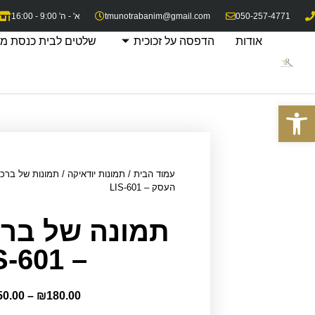
050-257-4771
tmunotrabanim@gmail.com
א' - ה' 9:00 - 16:00
אודות
הדפסה על זכוכית
שלטים לבית כנסת מז
פתח סרגל נגישות
עמוד הבית
/
תמונות יודאיקה
/
תמונות של ברכ
העסק – LIS-601
תמונה של בר
– LIS-601
50.00
–
₪
180.00