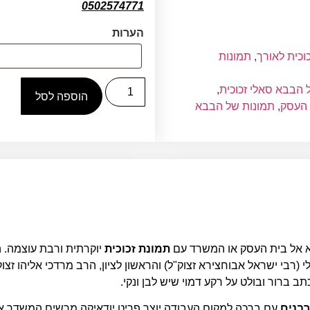
0502574771
הערות
וכית לאורך
,
תמונות
 הבבא סאלי זכוכית
,
הוספה לסל
 העסק
,
תמונות של הבבא
א אל בית העסק או המשרד עם
תמונת זכוכית
יוקרתית ורבת עוצמה. 
רבי ישראל אבוחצירא זצוק"ל) והראשון לציון, הרב מרדכי אליהו זצוק
 ברור ובולט על רקע דמוי שיש לבן ונקי.
רבנים
עם ברכה למקום העבודה יוצר פריט יודאיקה מרשים המשדר אמ