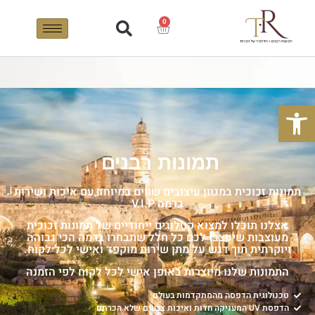
0
פתח סרגל נגישות
תמונות רבנים
תמונות זכוכית במגוון עיצובים שווים במיוחד עם איכות ושירות
ברמה V.I.P
אצלנו תוכלו למצוא קטלוגים ייחודיים של תמונות זכוכית
מעוצבות שיעצבו לכם כל חלל שתבחרו ברמה הכי גבוהה
ויוקרתית תוך דגש על מתן שירות מוקפד ואישי לכל לקוח.
התמונות שלנו מיוצרות באופן אישי לכל לקוח לפי הזמנה
טכנולוגית הדפסה מהמתקדמות בעולם
הדפסת UV המעניקה חדות ואיכות צבעים שלא הכרתם