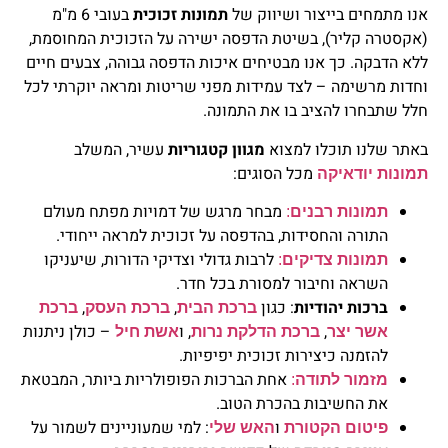
אנו מתמחים בייצור ושיווק של
תמונות זכוכית
בעובי 6 מ"מ
(אקסטרה קליר), בשיטת הדפסה ישירה על הזכוכית המחוסמת,
ללא הדבקה. כך אנו מבטיחים איכות הדפסה גבוהה, צבעים חיים
וחדות מרשימה – לצד עמידות מפני שריטות ומראה יוקרתי לכל
חלל שתבחרו להציב בו את התמונה.
באתר שלנו תוכלו למצוא
מגוון קטגוריות
עשיר, המשלב
מכל הסוגים:
תמונות יודאיקה
מבחר מרגש של דמויות מפתח מעולם
תמונות רבנים
:
התורה והחסידות, בהדפסה על זכוכית למראה ייחודי.
לרבות גדולי וצדיקי הדורות, שיעניקו
תמונות צדיקים
:
השראה וחיבור למסורת בכל חדר.
ברכות יהודיות
: כגון
,
,
ברכת הבית
ברכת העסק
ברכת
,
, ו
– כולן ניתנות
אשר יצר
ברכת הדלקת נרות
אשת חיל
להזמנה כיצירות זכוכית יפיפיות.
אחת הברכות הפופולריות ביותר, המבטאת
מזמור לתודה
:
את החשיבות בהכרת הטוב.
ו
: למי שמעוניינים לשמור על
פיטום הקטורת
האש שלי