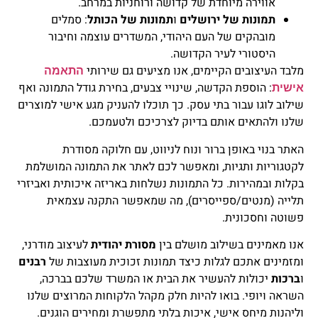
אווירה מיוחדת של קדושה ורוחניות במרחב.
תמונות של ירושלים
ו
תמונות של הכותל
: סמלים
מובהקים של העם היהודי, המשדרים עוצמה וחיבור
היסטורי לעיר הקדושה.
מלבד העיצובים הקיימים, אנו מציעים גם שירותי
התאמה
: הוספת הקדשה, שינויי צבעים, בחירת גודל התמונה ואף
אישית
שילוב לוגו עבור בתי עסק. כך תוכלו להעניק מגע אישי למוצרים
שלנו ולהתאים אותם בדיוק לצרכיכם ולטעמכם.
האתר בנוי באופן ברור ונוח לניווט, עם חלוקה מסודרת
לקטגוריות ותגיות, ומאפשר לכם לאתר את התמונה המושלמת
בקלות ובמהירות. כל התמונות נשלחות באריזה איכותית ואביזרי
תלייה (מנטים/ספייסרים), מה שמאפשר התקנה עצמאית
פשוטה וחסכונית.
אנו מאמינים בשילוב מושלם בין
מסורת יהודית
לעיצוב מודרני,
ומזמינים אתכם לגלות כיצד תמונות זכוכית מעוצבות של
רבנים
ו
ברכות
יכולות להעשיר את הבית או המשרד שלכם בברכה,
השראה ויופי. בואו להיות חלק מקהל הלקוחות המרוצים שלנו
וליהנות מיחס אישי, איכות בלתי מתפשרת ומחירים הוגנים.