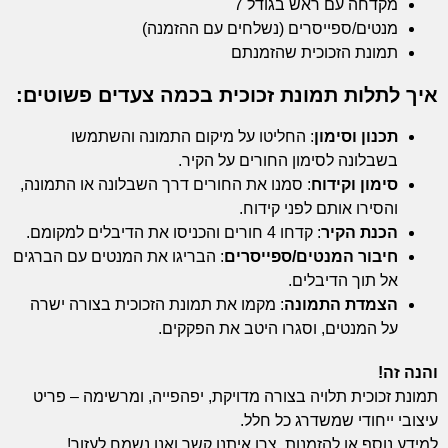
מקדחה עם ראש בגודל 7
מנטים/ספייסרים (נשלחים עם ההזמנה)
תמונת הזכוכית שהזמנתם
איך לתלות תמונת זכוכית בכמה צעדים פשוטים:
תכנון וסימון
: החליטו על מיקום התמונה והשתמשו
בשבלונה לסימון החורים על הקיר.
סימון וקידוח
: סמנו את החורים דרך השבלונה או התמונה,
והסירו אותם לפני קידוח.
הכנת הקיר
: קדחו 4 חורים והכניסו את הדיבלים למקומם.
חיבור המנטים/ספייסרים
: הבריגו את המנטים עם הברגים
אל תוך הדיבלים.
הצמדת התמונה
: מקמו את תמונת הזכוכית בצורה ישרה
על המנטים, וסגרו היטב את הפקקים.
והנה זה!
תמונת זכוכית תלויה בצורה מדויקת, יפהפייה, ומרשימה – פריט
עיצובי ייחודי שמשדרג כל חלל.
למידע נוסף או להזמנות, צרו איתנו קשר ואנו נשמח לעזור!