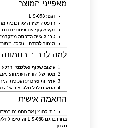
מאפייני המוצר
דגם:
LIS-058
הדפסה ישירה על זכוכית מחוסמת
רקע שקוף עם עיטורים וכתב
טכנולוגיית הדפסה מתקדמת
מזמור לתודה
– טקסט מסורתי
למה לבחור בתמונה ז
עיצוב שקוף ואלגנטי
: הרקע 
מסר של הודיה ושמחה
: מזמ
עמידות ואיכות
: הזכוכית המח
מתאים לכל חלל
: אידיאלי לס
התאמה אישית
ניתן להזמין את התמונה במיד
בחרו בדגם -058
סגנון.