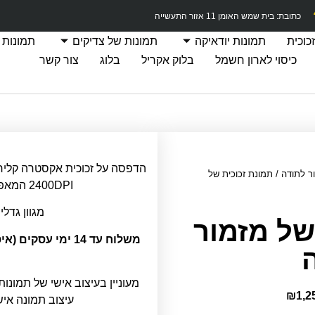
כתובת: בית שמש האומן 11 אזור התעשייה
כוכית
תמונות יודאיקה
תמונות של צדיקים
תמונות 
כיסוי לארון חשמל
בלוק אקריל
בלוג
צור קשר
ר לתודה
/ תמונת זכוכית של
2400DPI המאפשרת חדות תמונה מרבית.
מגוון גדלי
של מזמור
משלוח עד 14 ימי ע
מעוניין בעיצוב אישי של תמונות
₪
1,2
עיצוב תמונה אי