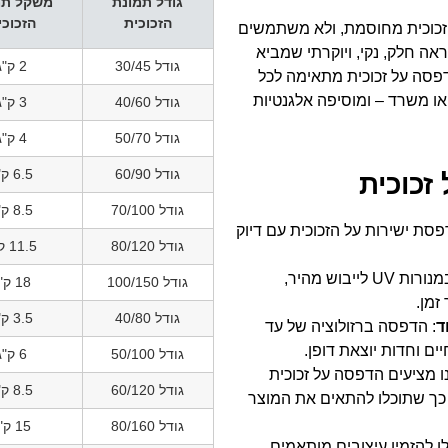
גודל תמונת
משקל תמ
הזכוכית
הזכוכי
 זכוכית מחוסמת, ולא משתמשים
 חלק, נקי, ויוקרתי שמביא
גודל 30/45
2 ק"ג
דפסה על זכוכית מתאימה לכל
 או משרד – ומוסיפה אלגנטיות
גודל 40/60
3 ק"ג
גודל 50/70
4 ק"ג
גודל 60/90
6.5 ק"ג
זכוכית
גודל 70/100
8.5 ק"ג
פסת ישירות על הזכוכית עם דיוק
גודל 80/120
11.5 ק"ג
: שימוש במנורות UV לייבוש מהיר,
גודל 100/150
18 ק"ג
זמן.
גודל 40/80
3.5 ק"ג
ד
: הדפסה ברזולוציה של עד
גודל 50/100
6 ק"ג
נו מציעים הדפסה על זכוכית
גודל 60/120
8.5 ק"ג
 עד 240/150 ס"מ, כך שתוכלו להתאים את המוצר
גודל 80/160
15 ק"ג
לו להזמין עיצובים מותאמים