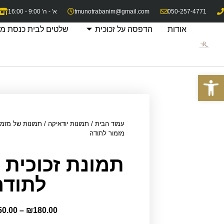
050-257-4771
tmunotrabanim@gmail.com
א' - ה' 9:00 - 16:00
אודות
הדפסה על זכוכית
שלטים לבית כנסת מז
פתח סרגל נגישות
עמוד הבית
/
תמונות יודאיקה
/
תמונות של מזמו
מזמור לתודה
תמונת זכוכית 
לתודה
50.00
–
₪
180.00