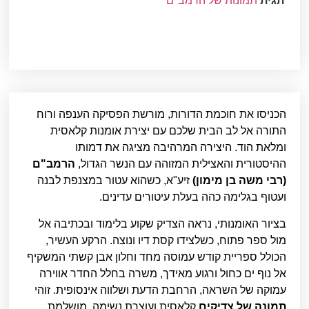
תגית
תמונות של הרמב"ם
הכניסו את חוכמת הדורות, מורשת הפסיקה הענפה ורוח
התורה אל לב הבית שלכם עם יצירת אומנות קלאסית
ומלאת הוד. היצירה המרהיבה מציגה את דמותו
ההיסטורית והאצילית המזוהה עם הנשר הגדול,
הרמב"ם
(רבי משה בן מימון)
זיע"א, כשהוא עטור במצנפת לבנה
ועטוף בגלימה כהה בעלת עיטורים עדינים.
בציור האומנותי, נראה הצדיק שקוע בלימוד ובכתיבה אל
מול ספר פתוח, כשלצידו קסת דיו ונוצה. הרקע העשיר,
הכולל ספריית קודש עמוסה מחד וחלון אבן קשתי המשקיף
אל נוף ים כחול ורגוע מאידך, משרה בחלל החדר אווירה
עמוקה של השראה, הרחבת הדעת ושלווה אינסופית. זוהי
תמונה של צדיקים
קלאסית ועוצרת נשימה, מושלמת