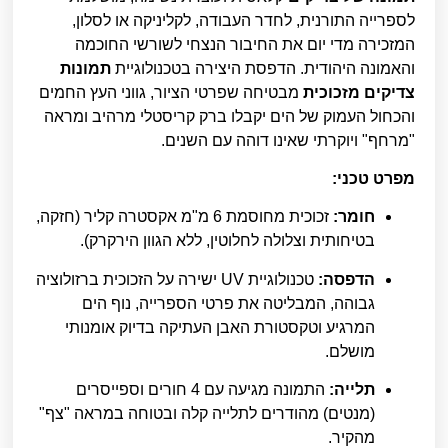
לספרייה התורנית, לחדר העבודה, לקליניקה או לסלון,
המזכירה מדי יום את החיבור הנצחי לשורשי החוכמה
והאמונה היהודית. הדפסת היצירה בטכנולוגיית
תמונות
צדיקים מזכוכית
מבטיחה שפרטי הציור, גווני העץ החמים
והכחול העמוק של הים יקבלו ברק קריסטלי מרהיב ומראה
"מרחף" ויוקרתי שאינו דוהה עם השנים.
מפרט טכני:
חומר:
זכוכית מחוסמת 6 מ"מ אקסטרה קליר (חזקה,
בטיחותית וצלולה לחלוטין, ללא הגוון הירקרק).
הדפסה:
טכנולוגיית UV ישירה על הזכוכית ברזולוציה
גבוהה, המבליטה את פרטי הספרייה, נוף הים
המרגיע וטקסטורת האבן העתיקה בדיוק אומנותי
מושלם.
תלייה:
התמונה מגיעה עם 4 חורים וספייסרים
(מנטים) מהודרים לתלייה קלה ובטוחה במראה "צף"
מהקיר.