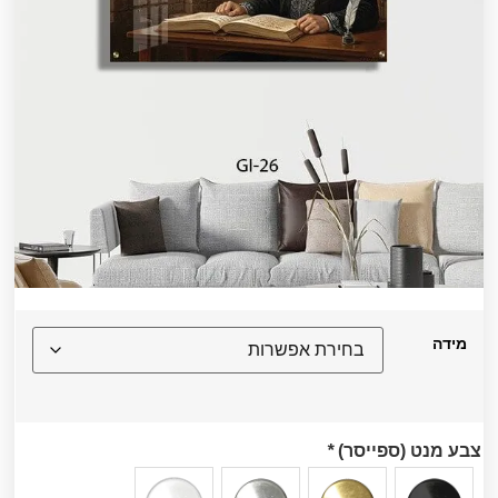
מידה
צבע מנט (ספייסר)
*