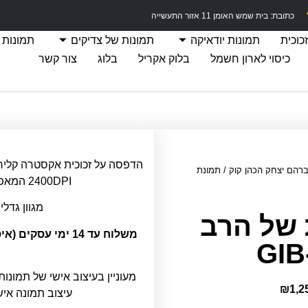
כתובת: בית שמש האומן 11 אזור התעשייה
כוכית
תמונות יודאיקה
תמונות של צדיקים
תמונות 
כיסוי לארון חשמל
בלוק אקריל
בלוג
צור קשר
ברהם יצחק הכהן קוק
/ תמונת
2400DPI המאפשרת חדות תמונה מרבית.
מגוון גדלי
 של הרב
משלוח עד 14 ימי ע
מעוניין בעיצוב אישי של תמונות
₪
1,2
עיצוב תמונה אי