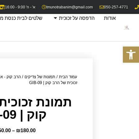
050-257-4771
tmunotrabanim@gmail.com
א' - ה' 9:00 - 16:00
אודות
הדפסה על זכוכית
שלטים לבית כנסת מז
פתח סרגל נגישות
עמוד הבית
/
תמונות של צדיקים
/
הרב קוק - א
זכוכית של הרב קוק | GIB-09
תמונת זכוכית
קוק | GIB-09
50.00
–
₪
180.00