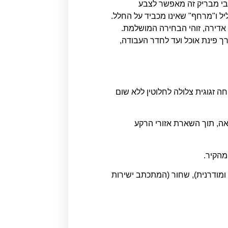
ובי מבריק זה מאפשר לצבע
הקיר שלכם להשתלב ולהפוך לחלק בלתי נפרד מהיצירה, מה שיוצר אפקט תלת-ממדי (3D) קליל ו"מרחף" שאינו מכביד על החלל.
 אדירה, זוהי הבחירה המושלמת.
 פינת אוכל ועד לחדר העבודה,
בטיחה זגוגית צלולה לחלוטין ללא שום
מלאה, תוך השארת אזורי הרקע
ומודרנית), שחור (המתכתב ישירות