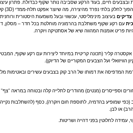
 ובצבעים חיים, בעוד הרקע שסביבה נותר שקוף כבדולח. פתרון עיצ
ולטקסטורת 
צדיקים
בעיצוב מינימליסטי, עכשווי ובעל משמעות היסטורית ורוחנית
כית
עם רקע שקוף משתלבת בהרמוניה מוחלטת בכל חדר – מסלון, דרך
יות פריט אומנות המהווה שיא של אסתטיקה ויוקרה.
ת מחוסמת 6 מ"מ אקסטרה קליר (תכונה קריטית במיוחד ליצירות עם רקע שקוף, המ
ון הוויזואלי ועל הצבעים המקוריים של הדיוקן).
גיית UV מתקדמת המדפיסה את דמותו של הרב קוק בצבעים עשירים ובאטימות 
(כפי שמופיע בהדמיה, לתוספת חום ויוקרה), כסף (להשתלבות נקייה 
ב) או לבן.
י, עמידה לחלוטין בפני דהייה ושריטות.