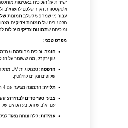
ישירות על הזכוכית באטימות מוחלטת
עבור מי שמחפש לשלב
תמונות של 
הקטגוריה של
תמונות צדיקים מזכו
ומוכיחה ש
תמונות צדיקים
יכולות לה
מפרט טכני:
חומר:
זכוכי
גוון ירקרק, מה ששומר על הניקי
הדפסה:
טכנולו
שקופים ונקיים לחלוטין.
תלייה:
התמונה מגיעה עם 4 חורים וספייסרים (מנטים) מהודרים לתלייה קלה ובטוחה במראה "צף" מהקיר.
צבעי ספייסרים לבחירה:
זהב 
עם הלבוש והכובע הכהים של הר
עמידות:
קלה ונוחה מאוד לניקו