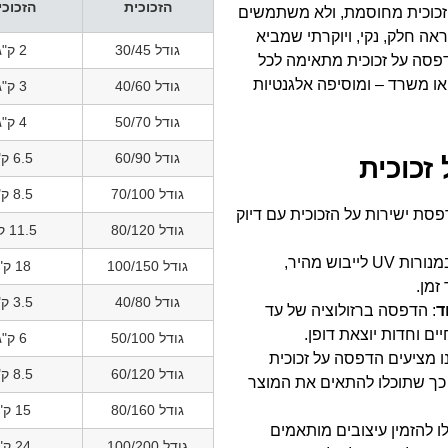
הזכוכית
הזכוכי
 זכוכית מחוסמת, ולא משתמשים
 חלק, נקי, ויוקרתי שמביא
גודל 30/45
2 ק"ג
דפסה על זכוכית מתאימה לכל
 או משרד – ומוסיפה אלגנטיות
גודל 40/60
3 ק"ג
גודל 50/70
4 ק"ג
גודל 60/90
6.5 ק"ג
זכוכית
גודל 70/100
8.5 ק"ג
פסת ישירות על הזכוכית עם דיוק
גודל 80/120
11.5 ק"ג
: שימוש במנורות UV לייבוש מהיר,
גודל 100/150
18 ק"ג
זמן.
גודל 40/80
3.5 ק"ג
ד
: הדפסה ברזולוציה של עד
גודל 50/100
6 ק"ג
נו מציעים הדפסה על זכוכית
גודל 60/120
8.5 ק"ג
 עד 240/150 ס"מ, כך שתוכלו להתאים את המוצר
גודל 80/160
15 ק"ג
לו להזמין עיצובים מותאמים
גודל 100/200
24 ק"ג