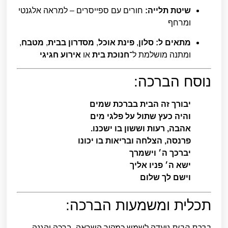
שיטת תלייה:
חורים עם ספייסרים – למראה אלגנטי
ומרחף
מתאים ל:
סלון
,
פינת אוכל
,
מסדרון בבית
,
מטבח
,
ומתנה מושלמת ל־
חנוכת בית
או
אירוע חגיגי
נוסח הברכה:
יבורך זה הבית בברכת שמים
והיה כעץ שתול על פלגי מים
אהבה, רעות וששון בו ישכנו.
פרנסה, הצלחה ובריאות בו יכונו
יברכך ה׳ וישמרך
ישא ה׳ פניו אליך
וישם לך שלום
תכלית ומשמעות הברכה:
ברכת הבית
נועדה לשמש כמקור השראה, ברכה והגנה