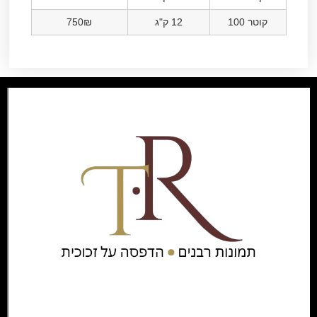
קוטר 100
12 ק"ג
750₪