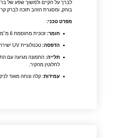
לברך על הקיים ולמשוך שפע של בר
בוהק, ומסגרת הזהב תזכה לברק קריס
מפרט טכני:
חומר:
זכוכית מחוסמת 6 מ"מ אקסטרה קליר (חזקה, בטיחותית וצלולה לחלוטין, המעצימה את הלובן הנקי ללא גוון ירקרק).
הדפסה:
טכנולוגיית UV ישירה על הזכוכית ברזולוציה גבוהה, המבטיחה חדות שיא לאותיות המנוקדות ולעיטורי מסגרת הזהב.
תלייה:
התמונה מגיעה עם התקן
לחלוטין מהקיר.
עמידות:
קלה ונוחה מאוד לניקו