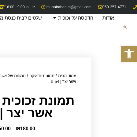
050-257-4771
tmunotrabanim@gmail.com
א' - ה' 9:00 - 16:00
אודות
הדפסה על זכוכית
שלטים לבית כנסת מז
פתח סרגל נגישות
עמוד הבית
/
תמונות יודאיקה
/
תמונות של אשר 
אשר יצר | B-54
תמונת זכוכית
אשר יצר | B-54
50.00
–
₪
180.00