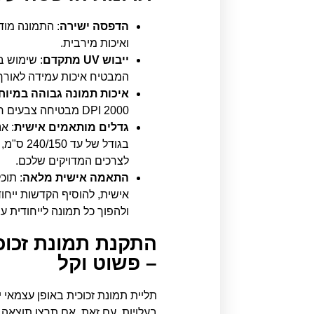
הדפסה ישירה
: התמונה מוד
ואיכות מירבית.
ייבוש UV מתקדם
המבטיח איכות עמידה לאורך 
איכות תמונה גבוהה במיוח
2000 DPI מבטיחה צבעים חיים וחדות יוצאת דופן.
גדלים מותאמים אישית
: א
בגודל של
לצרכים המדויקים שלכם.
התאמה אישית מלאה
: תוכ
אישית, להוסיף הקדשות ייחוד
ולהפוך כל תמונה לייחודית ע
התקנת תמונת זכוכ
– פשוט וקל
תליית תמונת זכוכית באופן עצמאי י
בעלויות. עם זאת, אם תרצו תוצאה מ