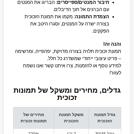
חיבור המנטים/ספייסרים
: הבריגו את המנטים
עם הברגים אל תוך הדיבלים.
הצמדת התמונה
: מקמו את תמונת הזכוכית
בצורה ישרה על המנטים, וסגרו היטב את
הפקקים.
והנה זה!
תמונת זכוכית תלויה בצורה מדויקת, יפהפייה, ומרשימה
– פריט עיצובי ייחודי שמשדרג כל חלל.
למידע נוסף או להזמנות, צרו איתנו קשר ואנו נשמח
לעזור!
גדלים, מחירים ומשקל של תמונות
זכוכית​
גודל תמונת
משקל תמונת
מחירים של
הזכוכית
הזכוכית
תמונות זכוכית
גודל 30/45
2 ק"ג
220₪