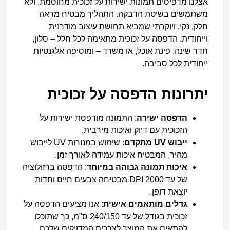
אצלנו מדפיסים תמונות ישירות על זכוכית מחוסמת, ולא
משתמשים בשיטת הדבקה. התהליך מבטיח מראה
חלק, נקי, ויוקרתי שמביא תחושת עיצוב מודרנית
וייחודית. הדפסה על זכוכית מתאימה לכל חלל – סלון,
חדר שינה, פינת אוכל, או משרד – ומוסיפה אלגנטיות
ייחודית לכל סביבה.
יתרונות הדפסה על זכוכית
הדפסה ישירה
: התמונה מודפסת ישירות על
הזכוכית עם דיוק ואיכות מירבית.
ייבוש UV מתקדם
: שימוש במנורות UV לייבוש
מהיר, המבטיח איכות עמידה לאורך זמן.
איכות תמונה גבוהה במיוחד
: הדפסה ברזולוציה
של עד 2000 DPI מבטיחה צבעים חיים וחדות
יוצאת דופן.
גדלים מותאמים אישית
: אנו מציעים הדפסה על
זכוכית בגודל של עד 240/150 ס"מ, כך שתוכלו
להתאים את המוצר לצרכים המדויקים שלכם.