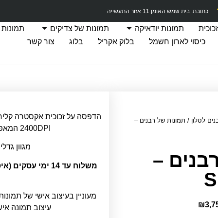
כתובת: בית שמש האומן 11 אזור התעשייה
כוכית
תמונות יודאיקה
תמונות של צדיקים
תמונות 
כיסוי לארון חשמל
בלוק אקריל
בלוג
צור קשר
נים לסלון
/ תמונות של רבנים –
2400DPI המאפשרת חדות תמונה מרבית.
מגוון גדלי
בנים –
משלוח עד 14 ימי ע
S
מעוניין בעיצוב אישי של תמונות
₪
3,7
עיצוב תמונה אי