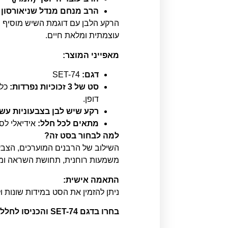
הרב מנחם מנדל שניאורסון (
הרקע הלבן עם דוגמת השיש מוסיף תחו
עוצמתית ומלאת חיים.
מאפייני המוצר:
דגם:
SET-74
סט של 3 זכוכיות נפרדות:
דופן.
רקע שיש לבן בצבעוניות עש
מתאים לכל חלל:
אידיאלי לסל
למה לבחור בסט זה?
השילוב של הרבנים המוערכים, הצבעו
משמעות רוחנית, תחושת השראה ומ
התאמה אישית:
ניתן להזמין את הסט במידות שונות 
בחרו בדגם SET-74 והכניסו לחלל שלכם עיצוב יוקרתי, קדושה ונוכחות מעוררת השראה שתשאיר רושם עמוק על כל מבקר.