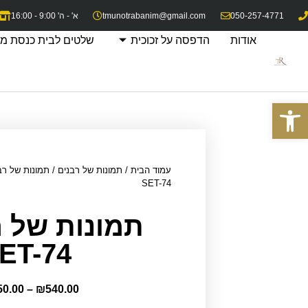
050-257-4771
tmunotrabanim@gmail.com
א' - ה' 9:00 - 16:00
אודות
הדפסה על זכוכית
שלטים לבית כנסת מז
פתח סרגל נגישות
עמוד הבית
/
תמונות של רבנים
/
תמונות של רב
SET-74
תמונות של ר
ET-74
50.00
–
₪
540.00