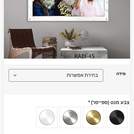
מידה
צבע מנט (ספייסר)
*