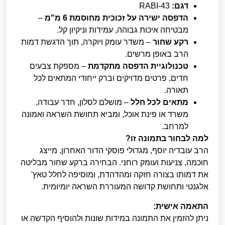
דגם:
RABI-43
הדפסה ישירה על זכוכית מחוסמת 6 מ"מ
–
מבטיחה איכות גבוהה, עמידות וניקיון קל.
רקע שחור
– משדר עומק ויוקרה, תוך הדגשת דמות
הרב באופן מרשים.
טכנולוגיית הדפסה מתקדמת
– מספקת צבעים
חדים, פרטים מדויקים וברק ייחודי המתאים לכל
תאורה.
מתאים לכל חלל
– מושלם לסלון, חדר עבודה,
משרד או פינת אוכל, ומביא תחושת השראה ואמונה
למרחב.
למה לבחור בתמונה זו?
הרב עובדיה יוסף, מגדולי פוסקי הדור האחרון, מייצג
חוכמה, צניעות ועומק רוחני. הבחירה ברקע שחור מבליטה
את דמותו בצורה חזקה ומהדהדת, ומוסיפה לחלל טאץ'
אלגנטי ותחושת קדושה המעוררת השראה יומיומית.
התאמה אישית:
ניתן להזמין את התמונה במידות שונות ולהוסיף הקדשה או