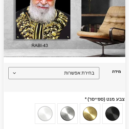
מידה
צבע מנט (ספייסר)
*