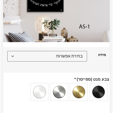
מידה
צבע מנט (ספייסר)
*