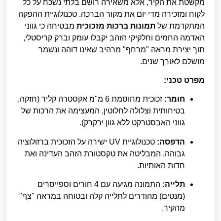
מקשטת את הקיר, אלא משאירה רושם בלתי נשכח על כל
לקוח ומזכירה מדי יום את מקור הברכה. טכנולוגיית ההפקה
המתקדמת של
תמונות ברכות מזכוכית
מבטיחה כי גווני
האדמה החמים וחלקיקי הזהב יקבלו עומק וברק קריסטלי,
תוך יצירת מראה "מרחף" מרהיב שאינו דוהה ונשמר
מושלם לאורך שנים.
מפרט טכני:
חומר:
זכוכית מחוסמת 6 מ"מ אקסטרה קליר (חזקה,
בטיחותית וצלולה לחלוטין, המעצימה את הרכות של
גווני האבסטרקט ללא גוון ירקרק).
הדפסה:
טכנולוגיית UV ישירה על הזכוכית ברזולוציה
גבוהה, המבליטה את טקסטורת הזהב העדינה ואת
חדות האותיות.
תלייה:
התמונה מגיעה עם 4 חורים וספייסרים
(מנטים) מהודרים לתלייה קלה ובטוחה במראה "צף"
מהקיר.