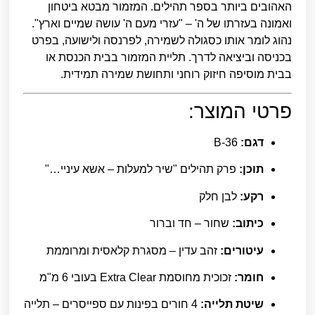
האהובים ביותר בספר תהילים. המזמור מבטא ביטחון
ואמונה בעזרתו של ה' – "עזרי מעם ה' עושה שמיים וארץ".
נהוג לומר אותו כסגולה לשמירה, לפרנסה ולישועה, בפרט
בכניסה וביציאה לדרך. תליית המזמור בבית הכנסת או
בבית מוסיפה חיזוק רוחני ותחושת שמירה תמידית.
פרטי המוצר:
דגם:
B-36
תוכן:
פרק תהילים "שיר למעלות – אשא עיניי…"
רקע:
לבן חלק
כיתוב:
שחור – חד וברור
עיטורים:
זהב עדין – מסגרת קלאסית ומרוממת
חומר:
זכוכית מחוסמת Extra Clear בעובי 6 מ"מ
שיטת תלייה:
4 חורים בפינות עם ספייסרים – תלייה