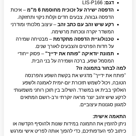
דגם:
LIS-P166
הדפסה ישירה על זכוכית מחוסמת 6 מ"מ
– איכות
הדפסה גבוהה, צבעים חדים וקלות ניקוי ותחזוקה.
רקע שיש זהב עם כתב זהב
– עיצוב מלכותי ומודרני
המשדר יוקרה ונוכחות מרשימה.
טכנולוגיית הדפסה מתקדמת
– מבטיחה שמירה
על חדות הפרטים והצבעים לאורך שנים.
תמונת יודאיקה "פותח את ידייך"
– פסוק ייחודי
המסמל שפע, ברכה ושמירה על בני הבית.
למה לבחור בתמונה זו?
"פותח את ידייך" מדגיש את בקשת השפע והפרנסה
הטובה, ויכול לשמש תזכורת יום-יומית לאמונה ולשפע
האלוקי בבית או במשרד. השילוב בין תוכן רוחני משמעותי
לרקע שיש זהוב יוצר מראה יוקרתי ורב-רושם המתאים
למגוון סגנונות עיצוביים.
התאמה אישית:
ניתן להזמין את התמונה במידות שונות ולהוסיף הקדשה או
כיתוב לפי העדפותיכם, כדי להפוך אותה לפריט אישי ומרגש