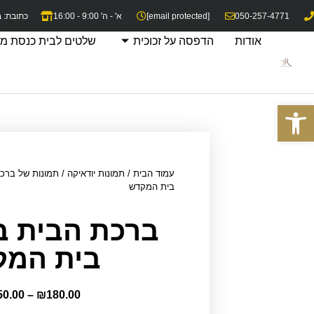
050-257-4771
[email protected]
א' - ה' 9:00 - 16:00
כתובת: בית ש
אודות
הדפסה על זכוכית
שלטים לבית כנסת מז
פתח סרגל נגישות
עמוד הבית
/
תמונות יודאיקה
/
תמונות של ברכ
בית המקדש
ברכת הבית ב
בית המק
50.00
–
₪
180.00