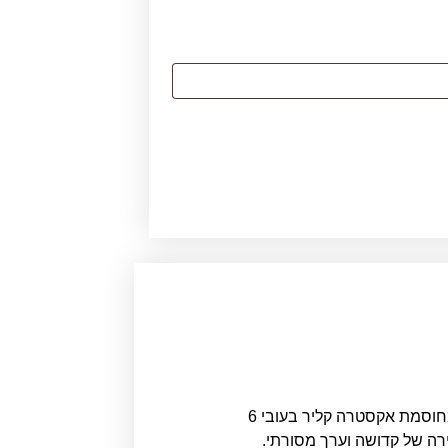
בכתב זהב, על רקע מרהיב של בית המקדש, ומודפסת ישירות על זכוכית מחוסמת אקסטרה קליר בעובי 6
ירה של קדושה וערך מסורתי.