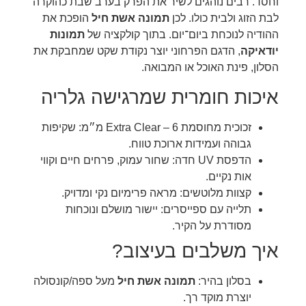
וחסד. רבים נוהגים לשיר את הפרק בערב שבת כהוקרה
לבת הזוג ולבית כולו. לכן
תמונה אשת חיל
הופכת את
ההודיה לנוכחת ביום־יום. בתוך קולקציה של
תמונות
יודאיקה
, הדגם הפרחוני יוצר נקודת שקט שמחבקת את
הסלון, פינת האוכל או המבואה.
איכות חומרית שמרגישה גלריה
זכוכית מחוסמת Extra Clear – 6 מ״מ: שקיפות
גבוהה ועמידות ארוכת טווח.
הדפסת UV חדה: שחור עמוק, פרחים חיים וקווי
אות נקיים.
קצוות מלוטשים: מראה פרימיום נקי ומדויק.
תלייה עם ספייסרים: יישור מושלם ונוכחות
מסודרת על הקיר.
איך משלבים בעיצוב?
בסלון בהיר:
תמונה אשת חיל
מעל ספה/קונסולה
יוצרת מוקד רך.