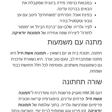
במבואת כניסה: מידה בינונית שמקבלת את
הבאים בברכה עדינה.
בפינת אוכל: הפרחים “משוחחים” היטב עם עץ
טבעי וטקסטיל בהיר.
לקיר גלריה: שלבו עם “ברכת הבית” או “מזמור
לתודה” ליצירת שפה אחידה של
תמונות יודאיקה
.
מתנה עם משמעות
חתונה, חנוכת בית או יום נישואין –
תמונה אשת חיל
היא
מתנה שמחברת לב, טעם טוב וערך. היא נשארת עדכנית
גם כשסגנונות משתנים, ומוסיפה לכל חלל תחושת כבוד
ושמחה.
שורה תחתונה
דגם HM-36 מעניק פרשנות רכה ומודרנית ל־
תמונה
אשת חיל
: פרחים עדינים, טיפוגרפיה קריאה וזכוכית
פרימיום שמרגישה גלריה. בתוך עולמות של
תמונות
יודאיקה
, זהו פריט עוגן שמוסיף לבית יופי, השראה ונחת