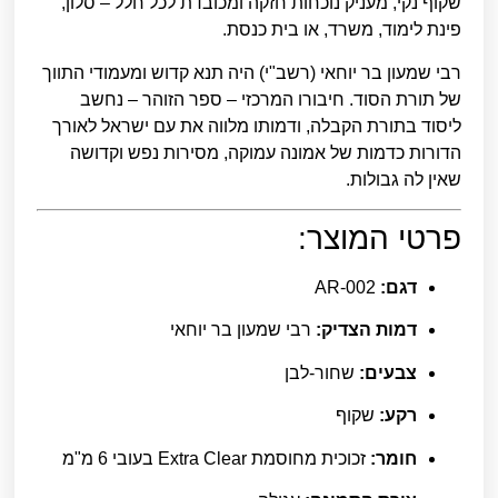
שקוף נקי, מעניק נוכחות חזקה ומכובדת לכל חלל – סלון,
פינת לימוד, משרד, או בית כנסת.
רבי שמעון בר יוחאי (רשב"י) היה תנא קדוש ומעמודי התווך
של תורת הסוד. חיבורו המרכזי – ספר הזוהר – נחשב
ליסוד בתורת הקבלה, ודמותו מלווה את עם ישראל לאורך
הדורות כדמות של אמונה עמוקה, מסירות נפש וקדושה
שאין לה גבולות.
פרטי המוצר:
דגם:
AR-002
דמות הצדיק:
רבי שמעון בר יוחאי
צבעים:
שחור-לבן
רקע:
שקוף
חומר:
זכוכית מחוסמת Extra Clear בעובי 6 מ"מ