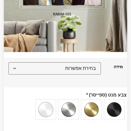
מידה
צבע מנט (ספייסר)
*